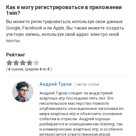
Как я могу регистрироваться в приложении
1win?
Вы можете регистрироваться, используя свои данные
Google, Facebook и ли Apple. Вы также можете создать
учетную запись, используя свой адрес электро нной
почты.
Рейтинг
(
4
оценки, среднее
4
из
5
)
Андрей Туров
/ автор статьи
Андрей Туров следит за индустрией
азартных игр последние пять лет. Его
писательское мастерство помогло
опубликовать сенсационные заголовки из
мира азартных игр и объяснить основные
события в отрасли. Андрей хорошо
разбирается в освещении как iGaming, так
и коммерческих азартных игр, и особенно
интересуется ответственной игрой,