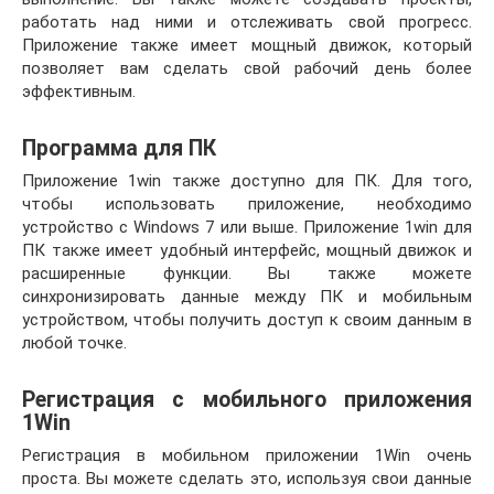
работать над ними и отслеживать свой прогресс.
Приложение также имеет мощный движок, который
позволяет вам сделать свой рабочий день более
эффективным.
Программа для ПК
Приложение 1win также доступно для ПК. Для того,
чтобы использовать приложение, необходимо
устройство с Windows 7 или выше. Приложение 1win для
ПК также имеет удобный интерфейс, мощный движок и
расширенные функции. Вы также можете
синхронизировать данные между ПК и мобильным
устройством, чтобы получить доступ к своим данным в
любой точке.
Регистрация с мобильного приложения
1Win
Регистрация в мобильном приложении 1Win очень
проста. Вы можете сделать это, используя свои данные