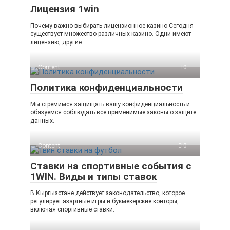
Лицензия 1win
Почему важно выбирать лицензионное казино Сегодня
существует множество различных казино. Одни имеют
лицензию, другие
Content
0
Политика конфиденциальности
Мы стремимся защищать вашу конфиденциальность и
обязуемся соблюдать все применимые законы о защите
данных.
Content
0
Ставки на спортивные события с
1WIN. Виды и типы ставок
В Кыргызстане действует законодательство, которое
регулирует азартные игры и букмекерские конторы,
включая спортивные ставки.