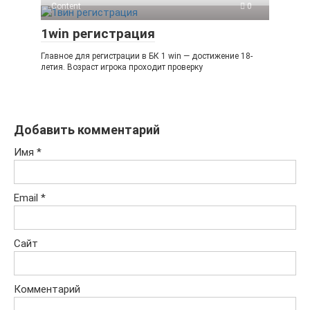
Content
0
1win регистрация
Главное для регистрации в БК 1 win — достижение 18-
летия. Возраст игрока проходит проверку
Добавить комментарий
Имя
*
Email
*
Сайт
Комментарий