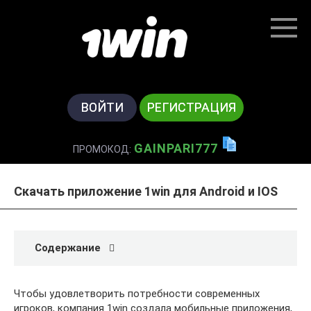
Перейти
к
контенту
ВОЙТИ
РЕГИСТРАЦИЯ
GAINPARI777
ПРОМОКОД:
Cкачать приложение 1win для Android и IOS
Содержание
Чтобы удовлетворить потребности современных
игроков, компания 1win создала мобильные приложения,