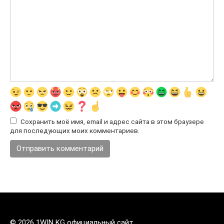
Сохранить моё имя, email и адрес сайта в этом браузере
для последующих моих комментариев.
© 2026 1WIN KG официальный сайт