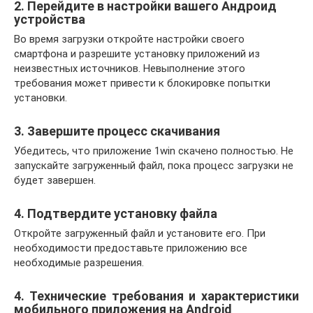
2. Перейдите в настройки вашего Андроид
устройства
Во время загрузки откройте настройки своего
смартфона и разрешите установку приложений из
неизвестных источников. Невыполнение этого
требования может привести к блокировке попытки
установки.
3. Завершите процесс скачивания
Убедитесь, что приложение 1win скачено полностью. Не
запускайте загруженный файл, пока процесс загрузки не
будет завершен.
4. Подтвердите установку файла
Откройте загруженный файл и установите его. При
необходимости предоставьте приложению все
необходимые разрешения.
4. Технические требования и характеристики
мобильного приложения на Android