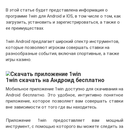
В этой статье будет представлена информация о
программе 1win для Android и IOS, в том числе о том, как
загрузить, установить и зарегистрироваться, а также о
ее преимуществах.
1win Android предлагает широкий спектр инструментов,
которые позволяют игрокам совершать ставки на
разнообразные события, включая спортивные, а также
игры казино.
1win скачать на Андроид бесплатно
Мобильное приложение 1win доступно для скачивания на
Android бесплатно. Это удобное, интуитивно понятное
приложение, которое позволяет вам совершать ставки
вне зависимости от того где вы находитесь.
Приложение 1win предоставляет вам мощный
инструмент, с помощью которого вы можете следить за